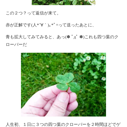
この２つ？って返信が来て。
赤が正解です(人*´∀｀)｡*ﾟ+って送ったあとに、
青も拡大してみてみると、あっ(✽ ﾟдﾟ ✽)これも四つ葉のク
ローバーだ
人生初、１日に３つの四つ葉のクローバーを２時間ほどでゲ