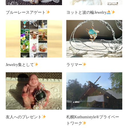
ブルーレースアゲート
ヨットと波の輪Jewelry
Jewelry集として
ラリマー
友人へのプレゼント
札幌Kuthumistyle®プライベー
トワーク