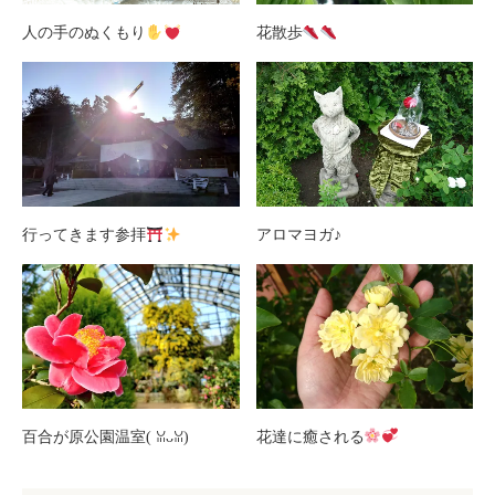
人の手のぬくもり
花散歩
行ってきます参拝
アロマヨガ♪
百合が原公園温室(⁠ ⁠ꈍ⁠ᴗ⁠ꈍ⁠)
花達に癒される