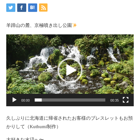
羊蹄山の麓、京極噴き出し公園
動
画
プ
レ
ー
ヤ
ー
00:00
00:35
久しぶりに北海道に帰省されたお客様のブレスレットもお預
かりして（Kuthumi制作）
大好きな水辺へ〜