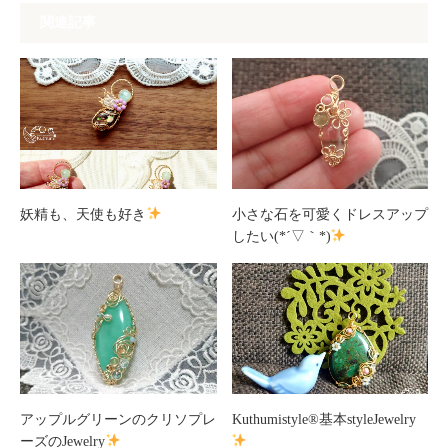
関連記事
妖精も、天使も好き
小さな石を可愛くドレスアップ
したい(*´▽｀*)
アップルグリーンのクリソプレ
Kuthumistyle®基本styleJewelry
ーズのJewelry