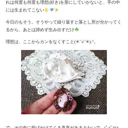
れは何度も何度も理想(好き)を形にしていかないと、手の中
には生まれてこない
今日のもそう。そうやって繰り返すと落とし所が分かってく
るから、あとは諦めず生み出すだけ
理想は、ここからカンをなくすこと(✳︎´∨︎`✳︎).°。
で、その先に投げかけてくる真意があるみたいで…(ﾟдﾟ)ﾊｧ