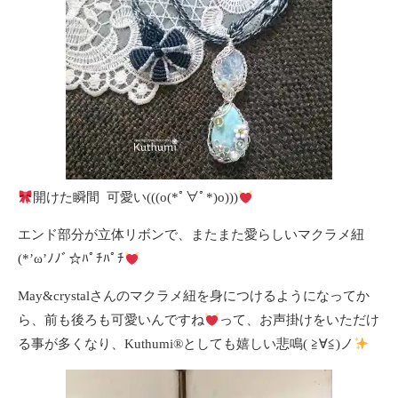
開けた瞬間 可愛い(((o(*ﾟ∀ﾟ*)o)))
エンド部分が立体リボンで、またまた愛らしいマクラメ紐
(*’ω’ﾉﾉﾞ☆ﾊﾟﾁﾊﾟﾁ
May&crystalさんのマクラメ紐を身につけるようになってか
ら、前も後ろも可愛いんですね
って、お声掛けをいただけ
る事が多くなり、Kuthumi
®️
としても嬉しい悲鳴( ≧∀≦)ノ