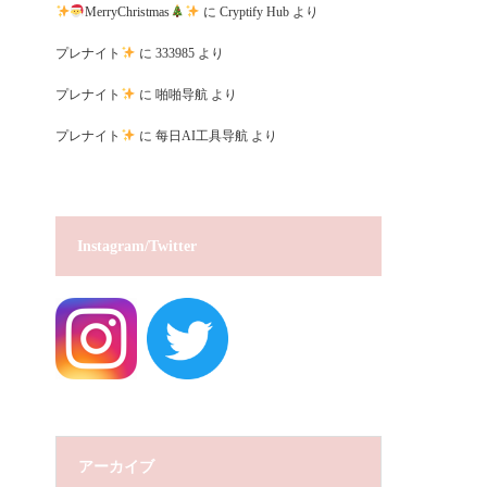
MerryChristmas
に
Cryptify Hub
より
プレナイト
に
333985
より
プレナイト
に
啪啪导航
より
プレナイト
に
每日AI工具导航
より
Instagram/Twitter
アーカイブ