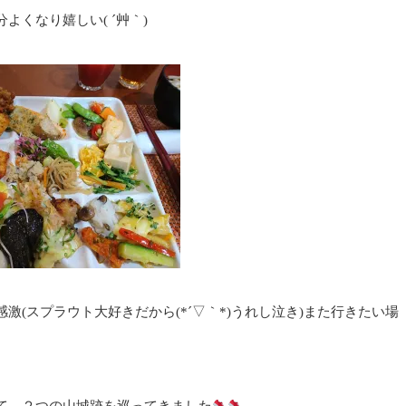
くなり嬉しい( ´艸｀)
(スプラウト大好きだから(*´▽｀*)うれし泣き)また行きたい場