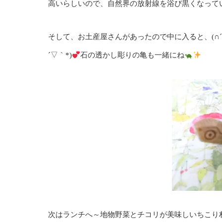
高いらしいので、自然界の放射線を浴び黒くなって
そして、お土産屋さんがあったので中に入ると、(∩´
´▽｀*)
石の透かし彫りの亀も一緒にね
次はランチへ～地物野菜とチコリが美味しい
ちこり