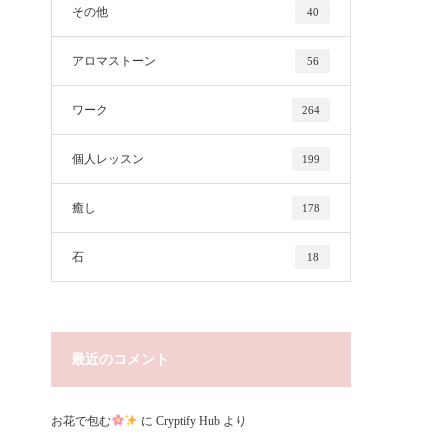
その他
40
アロマストーン
56
ワーク
264
個人レッスン
199
癒し
178
石
18
最近のコメント
お花で包む
に
Cryptify Hub
より