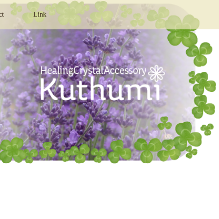
ct
Link