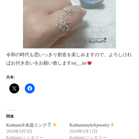
令和の時代も思いっきり創造を楽しみますので、よろしけれ
ばお付き合いをお願い致しますm(__)m
共有:
関連
Kuthumi
®️
水晶リング
Kuthumistyle
®️
jewelry
2019年9月5日
2018年6月17日
Kuthumiジュエリー
Kuthumiジュエリー