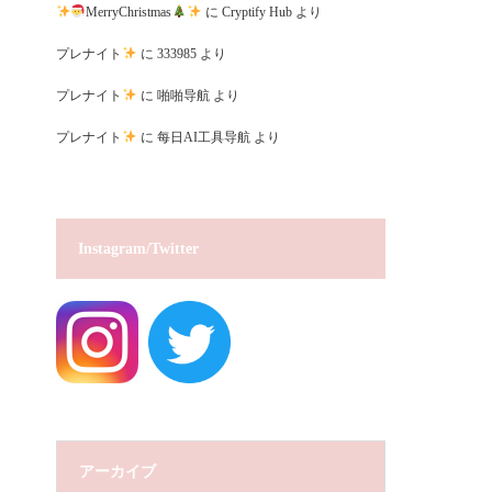
MerryChristmas
に
Cryptify Hub
より
プレナイト
に
333985
より
プレナイト
に
啪啪导航
より
プレナイト
に
每日AI工具导航
より
Instagram/Twitter
アーカイブ