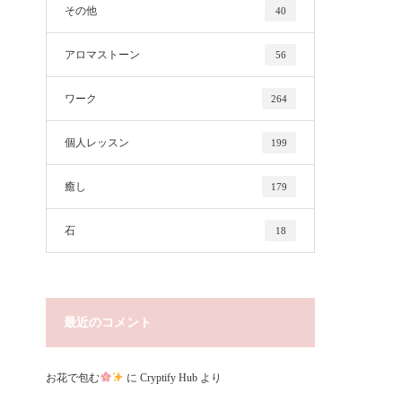
その他
40
アロマストーン
56
ワーク
264
個人レッスン
199
癒し
179
石
18
最近のコメント
お花で包む
に
Cryptify Hub
より