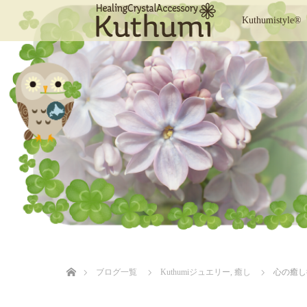
Kuthumistyle®
ホーム
ブログ一覧
Kuthumiジュエリー
,
癒し
心の癒し