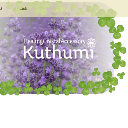
ct
Link