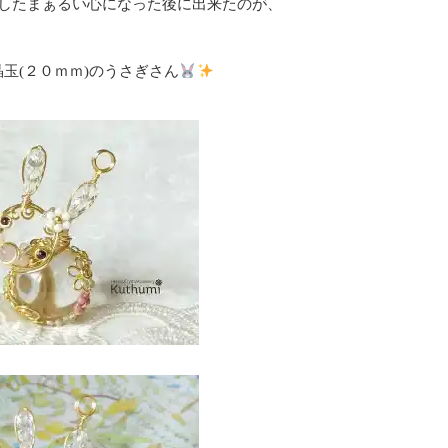
したまぁるい心になった後に出来たのが、
玉(２０ｍｍ)のうさぎさん