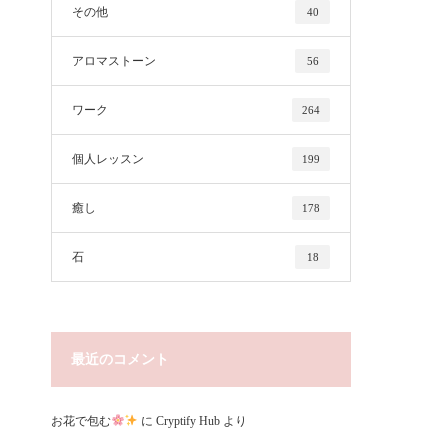
その他
40
アロマストーン
56
ワーク
264
個人レッスン
199
癒し
178
石
18
最近のコメント
お花で包む
に
Cryptify Hub
より