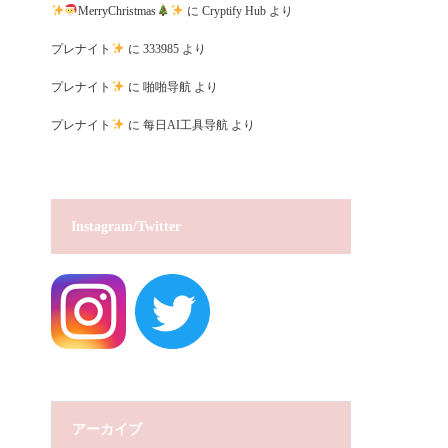
MerryChristmas
に
Cryptify Hub
より
プレナイト
に
333985
より
プレナイト
に
啪啪导航
より
プレナイト
に
每日AI工具导航
より
Instagram/Twitter
アーカイブ