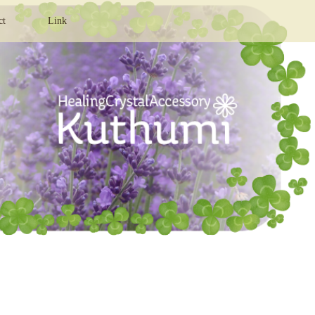
ct
Link