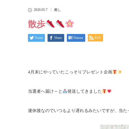
2020.05.7
癒し
散歩
Tweet
Share
Hatena
RSS
4月末にやっていたこっそりプレゼント企画
当選者へ届け～と
発送してきました
連休後なのでいつもより遅れるみたいですが、当た