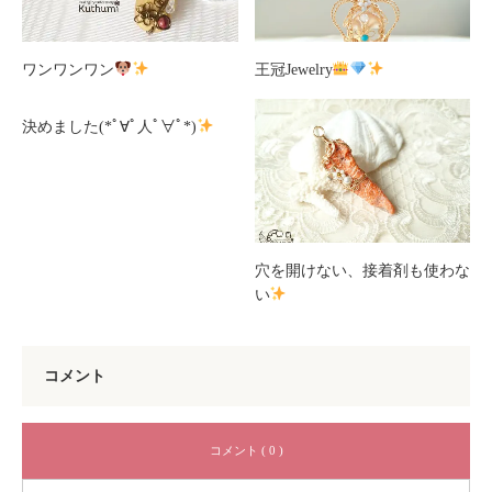
ワンワンワン
王冠Jewelry
決めました(*ﾟ∀ﾟ人ﾟ∀ﾟ*)
穴を開けない、接着剤も使わな
い
コメント
コメント ( 0 )