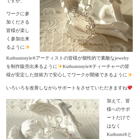
ですが、
ワークに参
加くださる
皆様が楽し
く参加出来
るように
Kuthumistyle
®️
アーティストの皆様が個性的で素敵なjewelry
を制作販売出来るように
Kuthumistyle
®️
ティーチャーの皆
様が安定した技術力で安心してワークが開催できるように
いろいろを改善しながらサポートをさせていただきますね
加えて、皆
様へのサポ
ートだけで
はなく
Kuthumi
®️
と