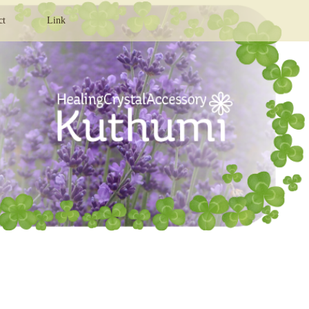
ct
Link