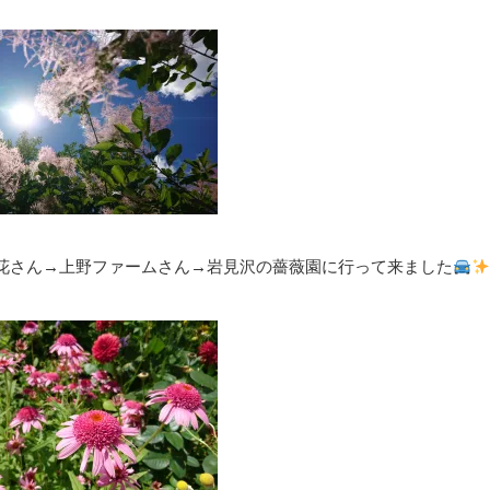
花さん→上野ファームさん→岩見沢の薔薇園に行って来ました