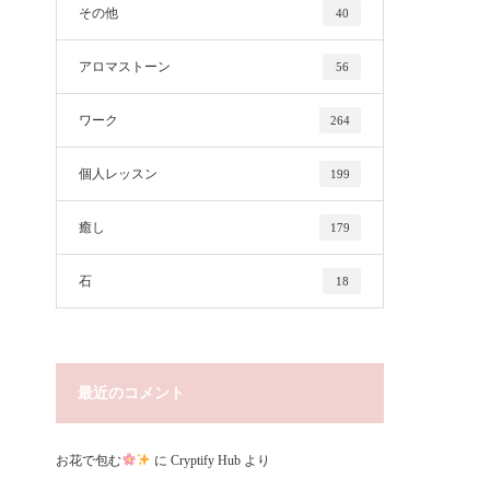
その他
40
アロマストーン
56
ワーク
264
個人レッスン
199
癒し
179
石
18
最近のコメント
お花で包む
に
Cryptify Hub
より