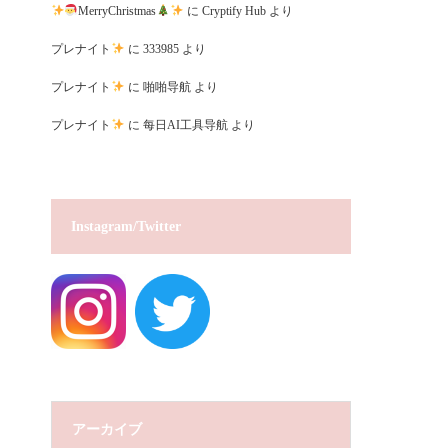
MerryChristmas
に
Cryptify Hub
より
プレナイト
に
333985
より
プレナイト
に
啪啪导航
より
プレナイト
に
每日AI工具导航
より
Instagram/Twitter
アーカイブ