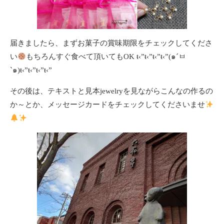
届きましたら、まずお菓子の賞味期限をチェックしてくださ
い
もちろんすぐ食べて頂いてもOK ŧ‹”ŧ‹”ŧ‹”ŧ‹”(๑´ㅂ
`๑)ŧ‹”ŧ‹”ŧ‹”ŧ‹”
その後は、テキストと見本jewelryを見ながらこんなの作るの
か～とか、メッセージカードをチェックしてくださいませ