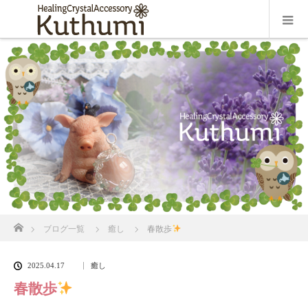
ホーム
ブログ一覧
癒し
春散歩
2025.04.17
癒し
春散歩