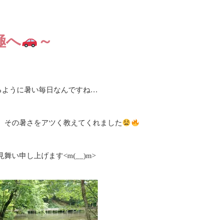
極へ
～
るように暑い毎日なんですね…
、その暑さをアツく教えてくれました
舞い申し上げます<m(__)m>