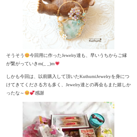
そうそう
今回用に作ったJewelry達も、早いうちからご縁
が繋がっていきm(_ _)m
しかも今回は、以前購入して頂いたKuthumiJewelryを身につ
けてきてくださる方も多く、Jewelry達との再会もまた嬉しか
ったな～
感謝