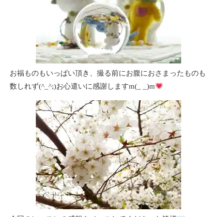
お福ものもいっぱい頂き、撮る前にお腹におさまったものも
数しれず(^_^;)お心遣いに感謝しますm(_ _)m