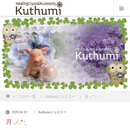
ホーム
ブログ一覧
Kuthumiジュエリー
月
.*·̩͙
2020.04.19
Kuthumiジュエリー
月
.*·̩͙