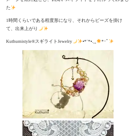
た
1時間くらいである程度形になり、それからビーズを掛け
て、出来上がり
Kuthumistyle
®️
スギライトJewelry
•*¨*•.¸¸
*･ﾟ