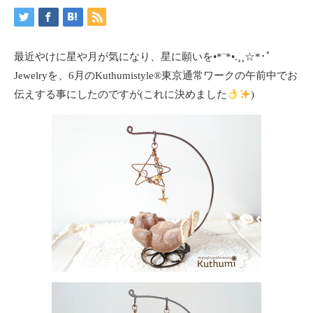
最近やけに星や月が気になり、星に願いを•*¨*•.¸¸☆*･ﾟ
Jewelryを、6月のKuthumistyle
®️
東京通常ワークの午前中でお
伝えする事にしたのですが(これに決めました
)