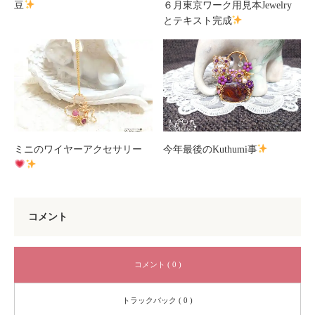
豆
６月東京ワーク用見本Jewelry
とテキスト完成
ミニのワイヤーアクセサリー
今年最後のKuthumi事
コメント
コメント ( 0 )
トラックバック ( 0 )