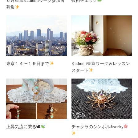
６月東京Kuthumiワーク参加者
技術チェック
募集
東京１４〜１９日まで
Kuthumi東京ワーク＆レッスン
スタート
上昇気流に乗る🕊
チャクラのシンボルJewelry