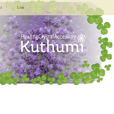
ct
Link