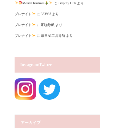
MerryChristmas
に
Cryptify Hub
より
プレナイト
に
333985
より
プレナイト
に
啪啪导航
より
プレナイト
に
每日AI工具导航
より
Instagram/Twitter
アーカイブ