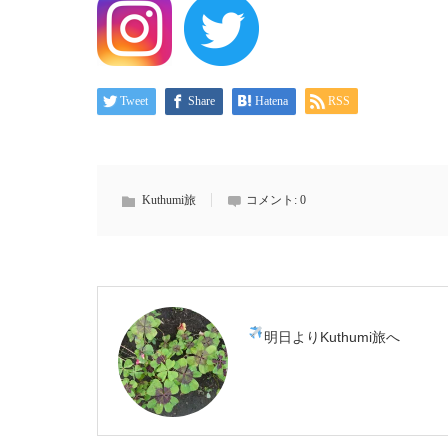
Tweet
Share
Hatena
RSS
Kuthumi旅
コメント:
0
明日よりKuthumi旅へ