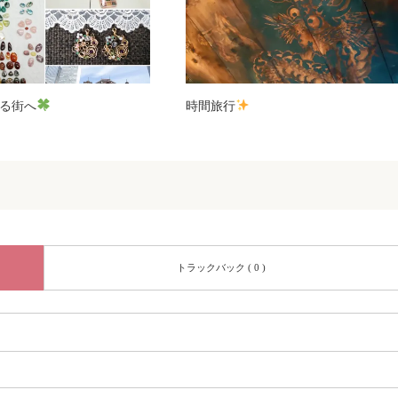
る街へ
時間旅行
トラックバック ( 0 )