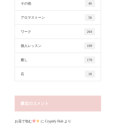
その他
40
アロマストーン
56
ワーク
264
個人レッスン
199
癒し
178
石
18
最近のコメント
お花で包む
に
Cryptify Hub
より