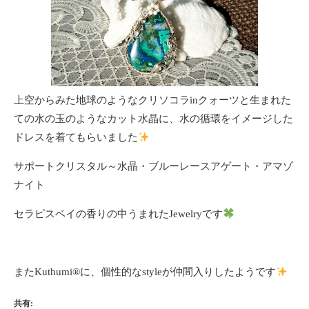
上空からみた地球のようなクリソコラinクォーツと生まれた
ての水の玉のようなカット水晶に、水の循環をイメージした
ドレスを着てもらいました
サポートクリスタル～水晶・ブルーレースアゲート・アマゾ
ナイト
セラピスベイの香りの中うまれたJewelryです
またKuthumi
®️
に、個性的なstyleが仲間入りしたようです
共有: