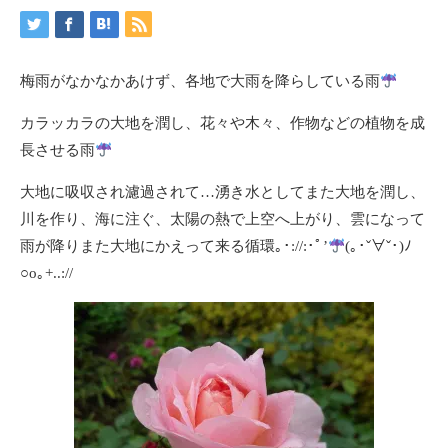
梅雨がなかなかあけず、各地で大雨を降らしている雨
カラッカラの大地を潤し、花々や木々、作物などの植物を成
長させる雨
大地に吸収され濾過されて…湧き水としてまた大地を潤し、
川を作り、海に注ぐ、太陽の熱で上空へ上がり、雲になって
雨が降りまた大地にかえって来る循環｡･://:･ﾟ’
(｡･ˇ∀ˇ･)ﾉ
○o｡+..://