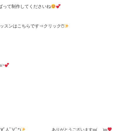
ばって制作してくださいね
人レッスンはこちらです⇒
クリック🖱
m>
∀ﾟ人ﾟ∀ﾟ*)
ありがとうございますm(_ _)m