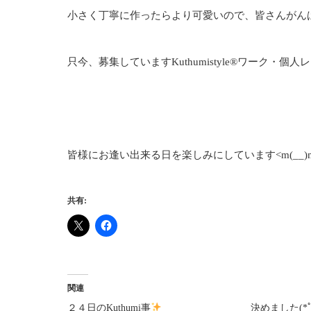
小さく丁寧に作ったらより可愛いので、皆さんがん
只今、募集していますKuthumistyle®ワーク・個
皆様にお逢い出来る日を楽しみにしています<m(__)
共有:
関連
２４日のKuthumi事
決めました(*ﾟ