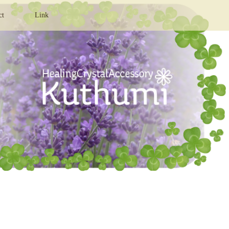
ct
Link