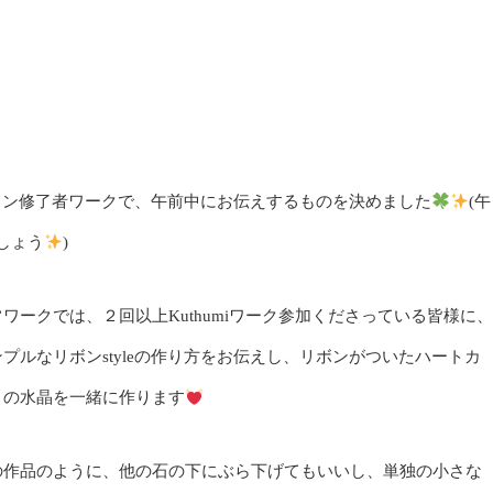
と個人レッスン修了者ワークで、午前中にお伝えするものを決めました
(午
ましょう
)
常ワークでは、２回以上Kuthumiワーク参加くださっている皆様に、
ンプルなリボンstyleの作り方をお伝えし、リボンがついたハートカ
トの水晶を一緒に作ります
の作品のように、他の石の下にぶら下げてもいいし、単独の小さな