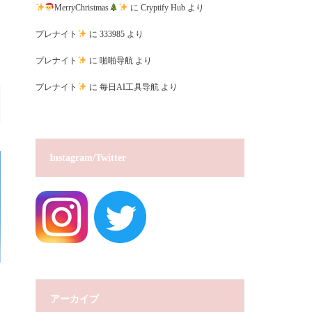
MerryChristmas
に
Cryptify Hub
より
プレナイト
に
333985
より
プレナイト
に
啪啪导航
より
プレナイト
に
每日AI工具导航
より
Instagram/Twitter
アーカイブ