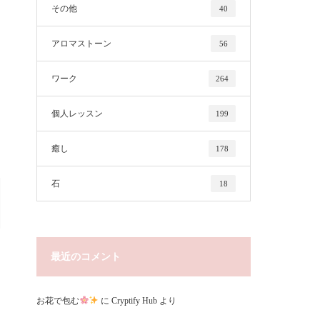
その他
40
アロマストーン
56
ワーク
264
個人レッスン
199
癒し
178
石
18
最近のコメント
お花で包む
に
Cryptify Hub
より