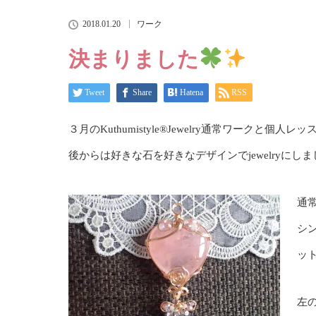
2018.01.20
ワーク
決まりました
Tweet
Share
Hatena
RSS
３月のKuthumistyle®Jewelry通常ワーク
後からは好きな石を好きなデザインでjewelryにし
通
シ
ッ
左