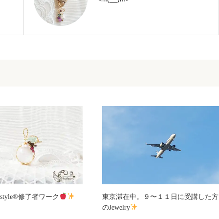
tyle
®️
修了者ワーク
東京滞在中。９〜１１日に受講した方
のJewelry