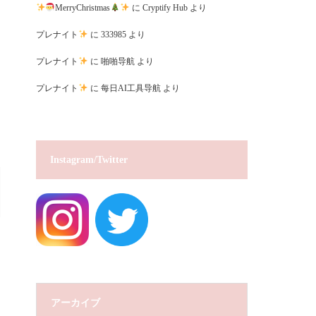
MerryChristmas
に
Cryptify Hub
より
プレナイト
に
333985
より
プレナイト
に
啪啪导航
より
プレナイト
に
每日AI工具导航
より
Instagram/Twitter
アーカイブ