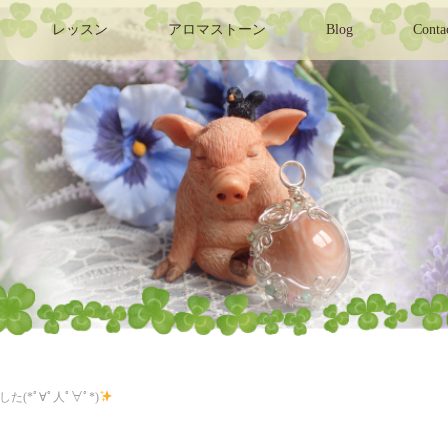
レッスン
アロマストーン
Blog
Conta
た(*ﾟ∀ﾟ人ﾟ∀ﾟ*)