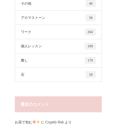
その他
40
アロマストーン
56
ワーク
264
個人レッスン
199
癒し
179
石
18
最近のコメント
お花で包む
に
Cryptify Hub
より