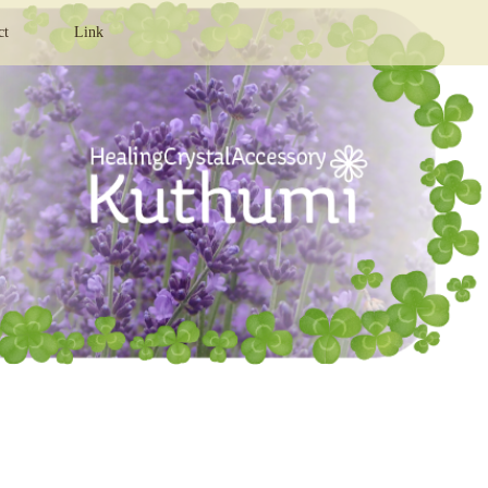
ct
Link