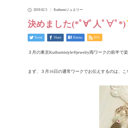
2019.02.5
Kuthumiジュエリー
決めました(*ﾟ∀ﾟ人ﾟ∀ﾟ*)
Tweet
Share
Hatena
RSS
３月の東京Kuthumistyle
®️
jewelry両ワークの前
まず、３月16日の通常ワークでお伝えするのは、こ