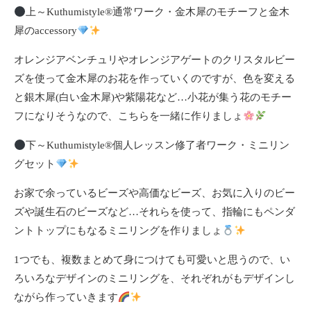
上～Kuthumistyle
®️
通常ワーク・金木犀のモチーフと金木
犀のaccessory
オレンジアベンチュリやオレンジアゲートのクリスタルビー
ズを使って金木犀のお花を作っていくのですが、色を変える
と銀木犀(白い金木犀)や紫陽花など…小花が集う花のモチー
フになりそうなので、こちらを一緒に作りましょ
下～Kuthumistyle
®️
個人レッスン修了者ワーク・ミニリン
グセット
お家で余っているビーズや高価なビーズ、お気に入りのビー
ズや誕生石のビーズなど…それらを使って、指輪にもペンダ
ントトップにもなるミニリングを作りましょ
1つでも、複数まとめて身につけても可愛いと思うので、い
ろいろなデザインのミニリングを、それぞれがもデザインし
ながら作っていきます