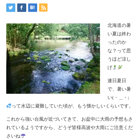
北海道の暑
い夏は終わ
ったのか
な？って思
うほど涼し
げ
連日夏日
で、暑い暑
い(・＿・;
って水辺に避難していた頃が、もう懐かしいくらいです。
これから強い台風が近づいてきて、お盆中に大雨の予想もさ
れているようですから、どうぞ皆様高波や大雨にご注意くだ
さいね