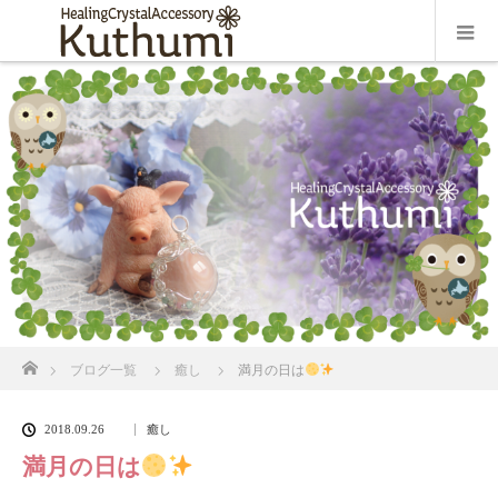
ホーム
ブログ一覧
癒し
満月の日は
2018.09.26
癒し
満月の日は