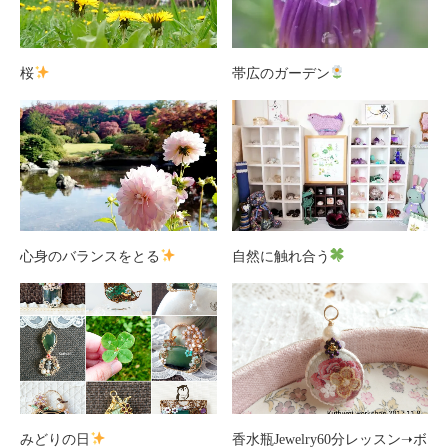
桜
帯広のガーデン
心身のバランスをとる
自然に触れ合う
みどりの日
香水瓶Jewelry60分レッスン➝ボ