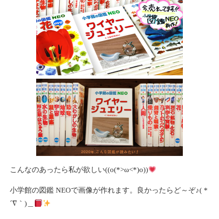
こんなのあったら私が欲しい((o(*>ω<*)o))
小学館の図鑑 NEOで画像が作れます。良かったらど～ぞ♪( *
´∇｀)＿