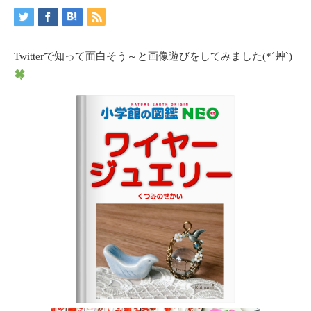
Twitterで知って面白そう～と画像遊びをしてみました(*´艸`)