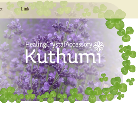
ct
Link