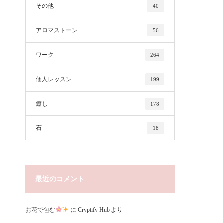
その他
40
アロマストーン
56
ワーク
264
個人レッスン
199
癒し
178
石
18
最近のコメント
お花で包む
に
Cryptify Hub
より