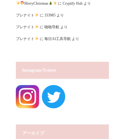
MerryChristmas
に
Cryptify Hub
より
プレナイト
に
333985
より
プレナイト
に
啪啪导航
より
プレナイト
に
每日AI工具导航
より
Instagram/Twitter
アーカイブ