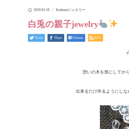
2019.02.18
Kuthumiジュエリー
白兎の親子jewelry
Tweet
Share
Hatena
RSS
憩いの木を形にしてか
出来るだけ作るようにしな