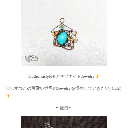
Kuthumistyle®アマゾナイトJewelry
少しずつこの可愛い世界のJewelryを増やしていきたい(⁠ ⁠ꈍ⁠ᴗ⁠ꈍ⁠)
〜後日〜