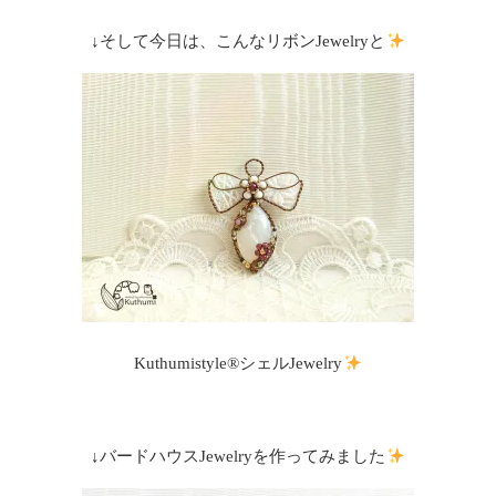
↓そして今日は、こんなリボンJewelryと
Kuthumistyle®シェルJewelry
↓バードハウスJewelryを作ってみました