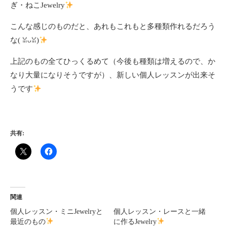
ぎ・ねこJewelry
こんな感じのものだと、あれもこれもと多種類作れるだろう
な(⁠ ⁠ꈍ⁠ᴗ⁠ꈍ⁠)
上記のもの全てひっくるめて（今後も種類は増えるので、か
なり大量になりそうですが）、新しい個人レッスンが出来そ
うです
共有:
関連
個人レッスン・ミニJewelryと
個人レッスン・レースと一緒
最近のもの
に作るJewelry