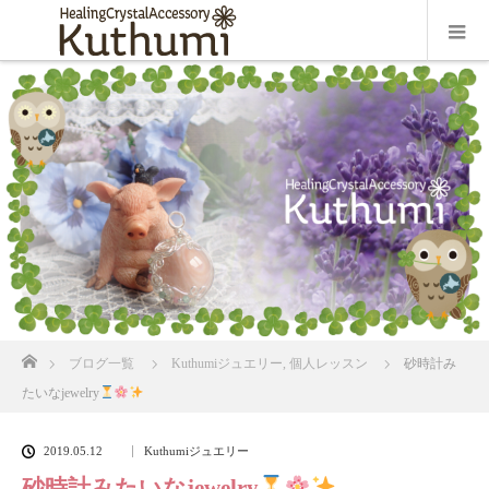
ホーム
ブログ一覧
Kuthumiジュエリー
,
個人レッスン
砂時計み
たいなjewelry
2019.05.12
Kuthumiジュエリー
砂時計みたいなjewelry