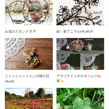
お花のスタンド
続・新アニマル(ФωФ)
ニャンニャンニャンの猫の日
アマゾナイトのカタツムリ
(ΦωΦ)