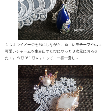
１つ１つイメージを形にしながら、新しいモチーフやstyle、
可愛いチャームを生み出すたびにやっと３次元におろせ
た.+:｡ ヾ(◎´∀｀◎)ﾉ ｡:+.って、一喜一憂し～