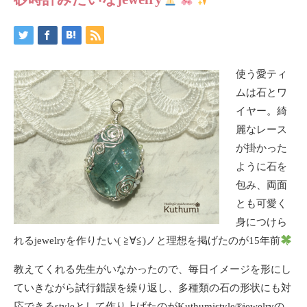
使う愛ティ
ムは石とワ
イヤー。綺
麗なレース
が掛かった
ように石を
包み、両面
とも可愛く
身につけら
れるjewelryを作りたい( ≧∀≦)ノと理想を掲げたのが15年前
教えてくれる先生がいなかったので、毎日イメージを形にし
ていきながら試行錯誤を繰り返し、多種類の石の形状にも対
応できるstyleとして作り上げたのがKuthumistyle
®️
jewelryの