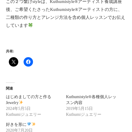
この２つ繋げstyleは、Kuthumistyle
®️
アーティスト養成講座
後、ご希望くたさったKuthumistyle
®️
アーティストの方に、
二種類の作り方とアレンジ方法を含め個人レッスンでお伝え
しています
共有:
関連
はじめましての方と作る
Kuthumistyle®各種個人レッ
Jewelry
スン内容
2024年5月5日
2019年5月15日
Kuthumiジュエリー
Kuthumiジュエリー
好きを形に
2020年7月20日