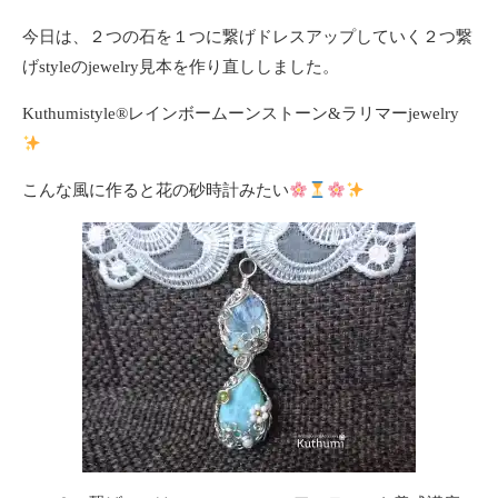
今日は、２つの石を１つに繋げドレスアップしていく２つ繋
げstyleのjewelry見本を作り直ししました。
Kuthumistyle
®️
レインボームーンストーン&ラリマーjewelry
こんな風に作ると花の砂時計みたい