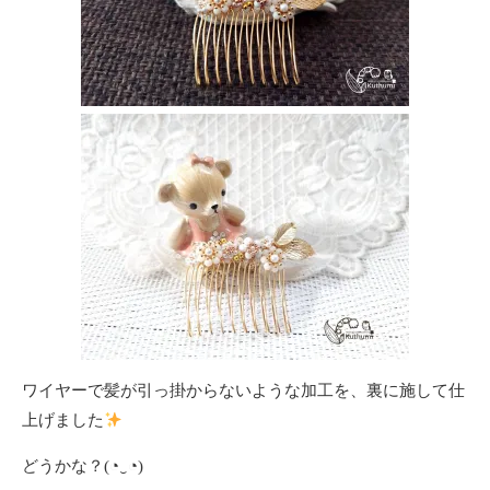
ワイヤーで髪が引っ掛からないような加工を、裏に施して仕
上げました
どうかな？(⁠◔⁠‿⁠◔⁠)