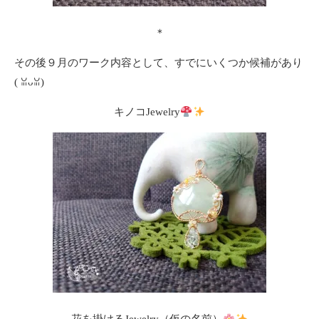
＊
その後９月のワーク内容として、すでにいくつか候補があり
(⁠ ⁠ꈍ⁠ᴗ⁠ꈍ⁠)
キノコJewelry