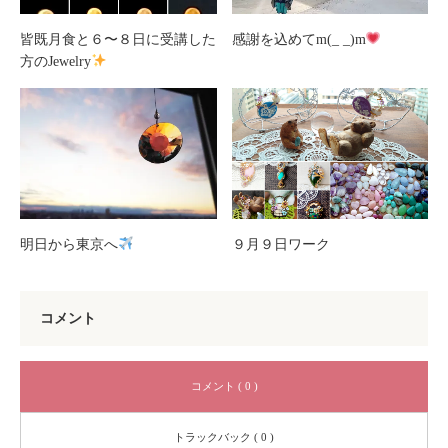
皆既月食と６〜８日に受講した
感謝を込めてm(_ _)m
方のJewelry
明日から東京へ
９月９日ワーク
コメント
コメント ( 0 )
トラックバック ( 0 )