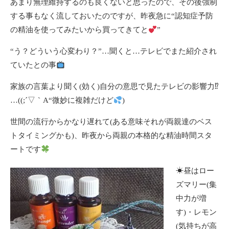
あまり無理維持するのも良くないと思ったので、その後強制
する事もなく流しておいたのですが、昨夜急に“認知症予防
の精油を使ってみたいから買ってきてと
”
“う？どういう心変わり？”…聞くと…テレビでまた紹介され
ていたとの事
家族の言葉より聞く(効く)自分の意思で見たテレビの影響力⁉
…((;´▽｀A“微妙に複雑だけど
)
世間の流行からかなり遅れて(ある意味それが両親達のベス
トタイミングかも)、昨夜から両親の本格的な精油時間スタ
ートです
☀昼はロー
ズマリー(集
中力が増
す)・レモン
(気持ちが高