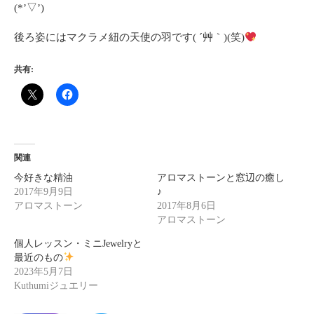
(*’▽’)
後ろ姿にはマクラメ紐の天使の羽です( ´艸｀)(笑)
共有:
関連
今好きな精油
アロマストーンと窓辺の癒し
2017年9月9日
♪
アロマストーン
2017年8月6日
アロマストーン
個人レッスン・ミニJewelryと
最近のもの
2023年5月7日
Kuthumiジュエリー