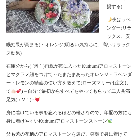
揚する)
夜はラベ
ンダー(リラ
ックス、安
眠効果が高まる)・オレンジ(明るい気持ちに、高いリラック
ス効果)
在庫分から( ´艸｀)両親が気に入ったKuthumiアロマストーン
とマクラメ紐をつけて～たまたまあったオレンジ・ラベンダ
ー・レモンの精油の使い方を教えて(ローズマリーは注文し
て
)～自分で最初からすべてをやってもらって二人共満
足気(∩´∀｀)∩
身に着けている事を忘れるほどの軽さなので、年配の方にも
身に着けやすいKuthumiアロマストーンストーン
父も紫の花柄のアロマストーンを選び、笑顔で身に着けて