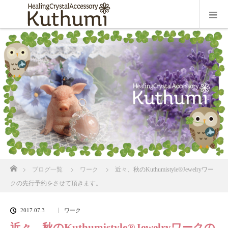
ホーム
ブログ一覧
ワーク
近々、秋のKuthumistyle®Jewelryワー
クの先行予約をさせて頂きます。
2017.07.3
ワーク
近々、秋のKuthumistyle®Jewelryワークの