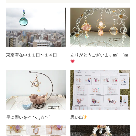
東京滞在中１１日〜１４日
ありがとうございますm(_ _)m
星に願いを•*¨*•.¸¸☆*･ﾟ
思い出