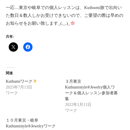
一応…東京や岐阜での個人レッスンは、Kuthumi旅で出向い
た数日＆数人しかお受けできないので、ご要望の際は早めの
お知らせをお願い致します_(._.)_
共有:
関連
Kuthumiワーク
３月東京
2025年7月13日
Kuthumistyle®Jewelry個人ワ
ワーク
ーク＆個人レッスン参加者募
集
2022年1月11日
ワーク
１０月東京・岐阜
Kuthumistyle®Jewelryワーク