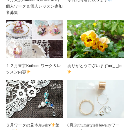
個人ワーク＆個人レッスン参加
者募集
１２月東京Kuthumiワーク＆レ
ありがとうございますm(_ _)m
ッスン内容
６月ワークの見本Jewelry
第
6月Kuthumistyle®️Jewelryワー