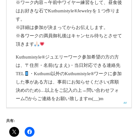
※ワーク内容～午前中ワイヤー練習をして、昼食後
はお好きな石でKuthumistyle®Jewelryを１つ作りま
す。
※詳細は参加が決まってからお伝えします。
※各ワークの満員御礼後はキャンセル待ちとさせて
頂きます
Kuthumistyle®ジュエリーワーク参加希望の方の方
は、〒住所・名前(なまえ)・当日対応できる連絡先
TEL
・Kuthumi以外のKuthumistyle
®️
ワークに参加
した事がある方は、事前にお知らせください(席順
決めのため)…以上をご記入の上→
問い合わせフォ
ーム
🖱からご連絡をお願い致しますm(__)m
共有: