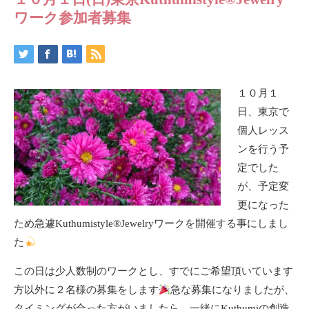
ワーク参加者募集
１０月１
日、東京で
個人レッス
ンを行う予
定でした
が、予定変
更になった
ため急遽Kuthumistyle®Jewelryワークを開催する事にしまし
た
この日は少人数制のワークとし、すでにご希望頂いています
方以外に２名様の募集をします
急な募集になりましたが、
タイミングが合った方がいましたら、一緒にKuthumiの創造