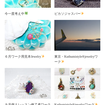
今一度考え中
ピカソジャスパー
６月ワーク用見本Jewelry
東京・Kuthumistyle
®️
jewelryワ
ーク
９月個人レッスン修了者ワーク
Kuthumistyle
®️
jewelryワーク