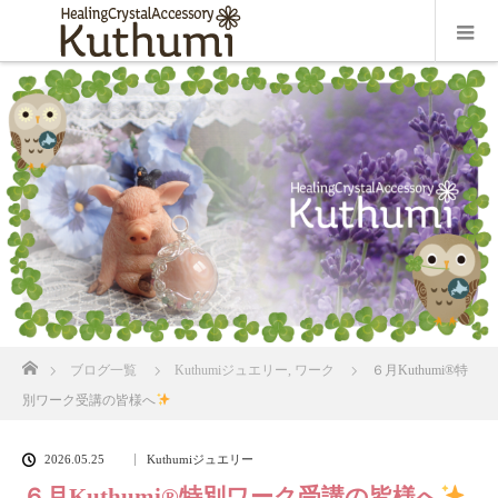
ホーム
ブログ一覧
Kuthumiジュエリー
,
ワーク
６月Kuthumi
®️
特
別ワーク受講の皆様へ
2026.05.25
Kuthumiジュエリー
６月Kuthumi
®️
特別ワーク受講の皆様へ