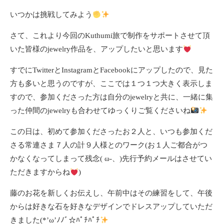
いつかは挑戦してみよう
さて、これより今回のKuthumi旅で制作をサポートさせて頂
いた皆様のjewelry作品を、アップしたいと思います
すでにTwitterとInstagramとFacebookにアップしたので、見た
方も多いと思うのですが、ここでは１つ１つ大きく表示しま
すので、参加くださった方は自分のjewelryと共に、一緒に集
った仲間のjewelryも合わせてゆっくりご覧くださいね
この日は、初めて参加くださったお２人と、いつも参加くだ
さる常連さま７人の計９人様とのワーク(お１人ご都合がつ
かなくなってしまって残念( ω-、)先行予約メールはさせてい
ただきますからね
)
藤のお花を新しくお伝えし、午前中はその練習をして、午後
からは好きな石を好きなデザインでドレスアップしていただ
きました(*’ω’ﾉﾉﾞ☆ﾊﾟﾁﾊﾟﾁ