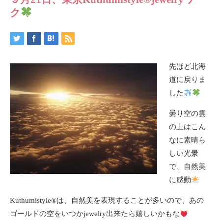
ク
先ほど北海
道に戻りま
した
曇り空の雲
の上はこん
なに素晴ら
しい光景
で、自然美
に感動
Kuthumistyle
®️
は、自然美を表現することが多いので、あの
ゴールドの空をいつかjewelry出来たら嬉しいかもな