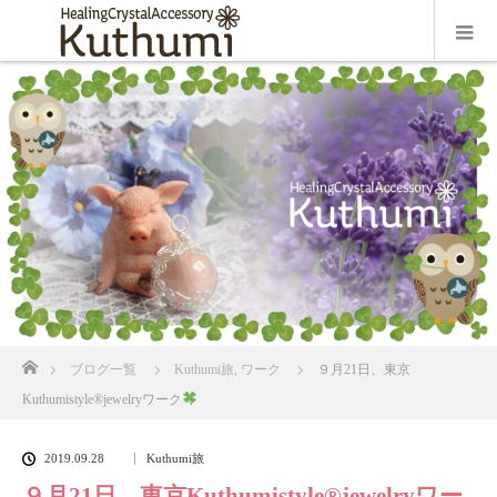
ホーム
ブログ一覧
Kuthumi旅
,
ワーク
９月21日、東京
Kuthumistyle
®️
jewelryワーク
2019.09.28
Kuthumi旅
９月21日、東京Kuthumistyle
®️
jewelryワー