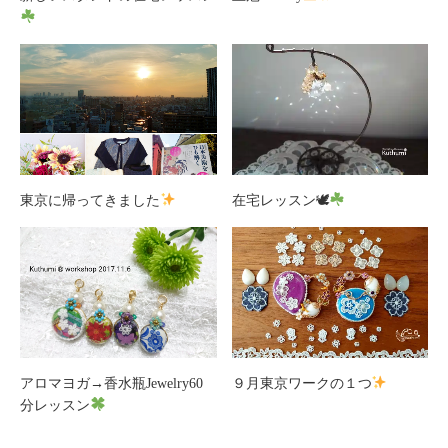
東京に帰ってきました
在宅レッスン🕊
アロマヨガ→香水瓶Jewelry60
９月東京ワークの１つ
分レッスン