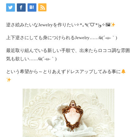
逆さ絵みたいなJewelryを作りたい✧*｡٩(ˊᗜˋ*)و✧🖼
上下逆さにしても身につけられるJewelry……Ҩ(´-ω-｀)
最近取り組んでいる新しい手順で、出来たらロココ調な雰囲
気も欲しい……Ҩ(´-ω-｀)
という希望から～とりあえずドレスアップしてみる事に