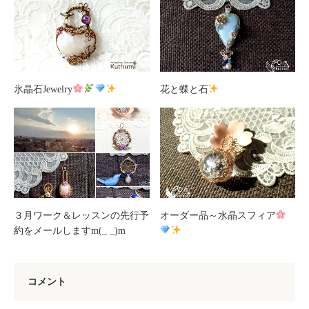
氷晶石Jewelry
花と蝶と石
３月ワーク＆レッスンの先行予
オーダー品～水晶スフィア
約をメールしますm(_ _)m
コメント