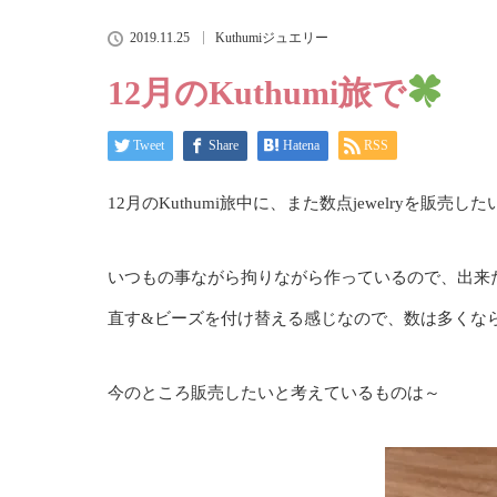
2019.11.25
Kuthumiジュエリー
12月のKuthumi旅で
Tweet
Share
Hatena
RSS
12月のKuthumi旅中に、また数点jewelryを販売
いつもの事ながら拘りながら作っているので、出来
直す&ビーズを付け替える感じなので、数は多くならず(
今のところ販売したいと考えているものは～