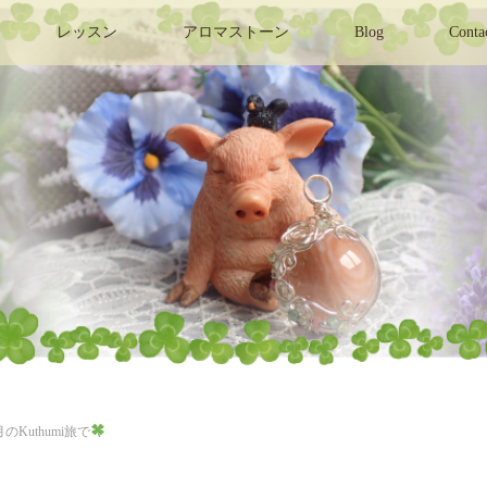
レッスン
アロマストーン
Blog
Conta
月のKuthumi旅で