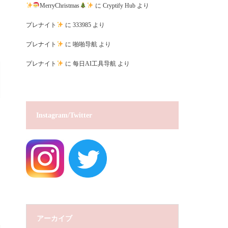
MerryChristmas
に
Cryptify Hub
より
プレナイト
に
333985
より
プレナイト
に
啪啪导航
より
プレナイト
に
每日AI工具导航
より
Instagram/Twitter
アーカイブ