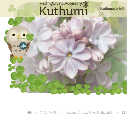
Kuthumistyle®
ホーム
ブログ一覧
Kuthumiジュエリー
,
Kuthumi旅
12