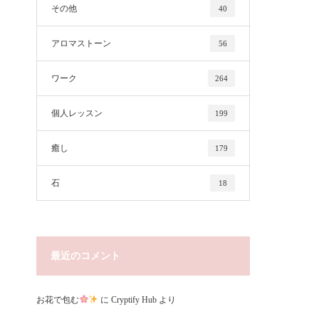
その他
40
アロマストーン
56
ワーク
264
個人レッスン
199
癒し
179
石
18
最近のコメント
お花で包む
に
Cryptify Hub
より