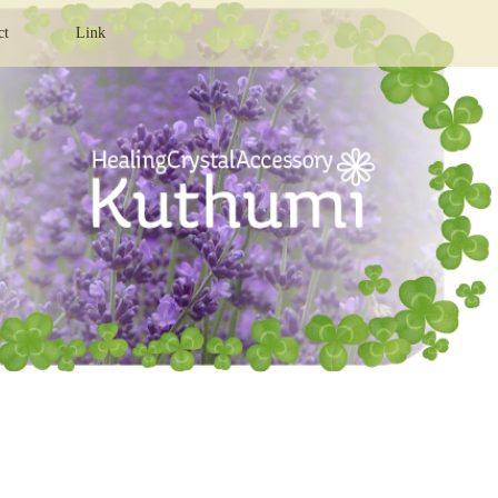
ct
Link