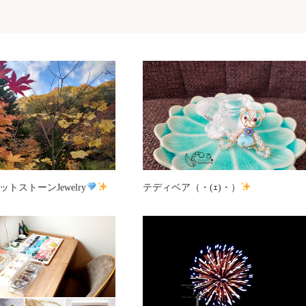
トストーンJewelry
テディベア（・(ｪ)・）