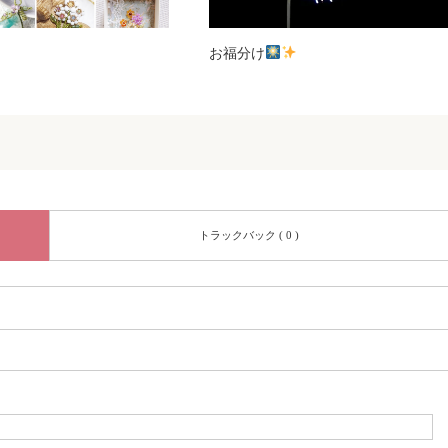
お福分け
トラックバック ( 0 )