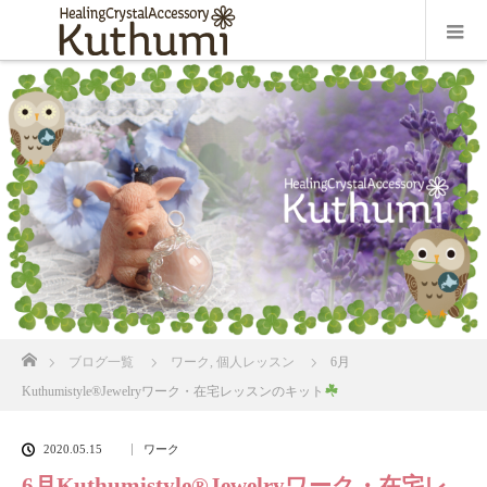
ホーム
ブログ一覧
ワーク
,
個人レッスン
6月
Kuthumistyle
®️
Jewelryワーク・在宅レッスンのキット
2020.05.15
ワーク
6月Kuthumistyle
®️
Jewelryワーク・在宅レ