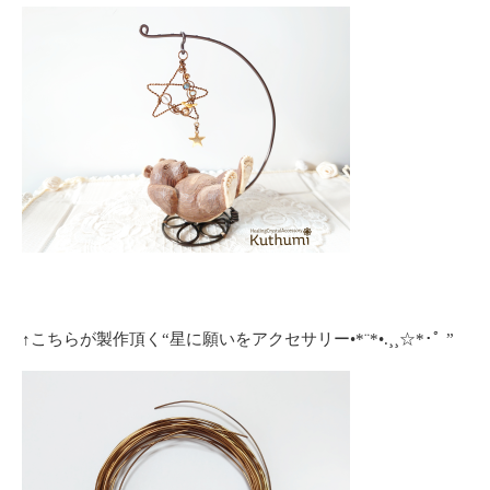
↑こちらが製作頂く“星に願いをアクセサリー•*¨*•.¸¸☆*･ﾟ ”