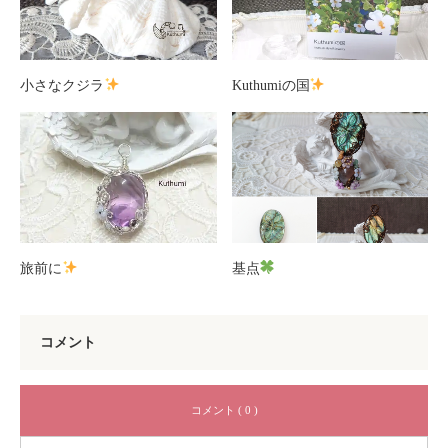
小さなクジラ
Kuthumiの国
旅前に
基点
コメント
コメント ( 0 )