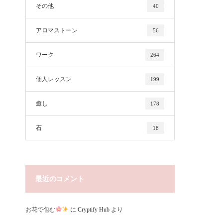
その他
40
アロマストーン
56
ワーク
264
個人レッスン
199
癒し
178
石
18
最近のコメント
お花で包む
に
Cryptify Hub
より