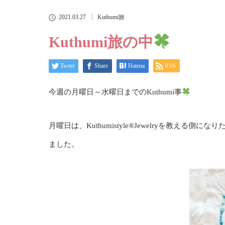
2021.03.27
Kuthumi旅
Kuthumi旅の中
Tweet
Share
Hatena
RSS
今週の月曜日～水曜日までのKuthumi事
月曜日は、Kuthumistyle®️Jewelryを教
ました。