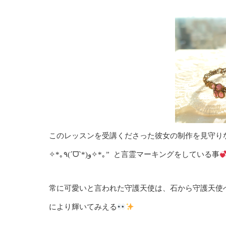
このレッスンを受講くださった彼女の制作を見守り
✧*｡٩(ˊᗜˋ*)و✧*｡” と言霊マーキングをしている事
常に可愛いと言われた守護天使は、石から守護天使
により輝いてみえる