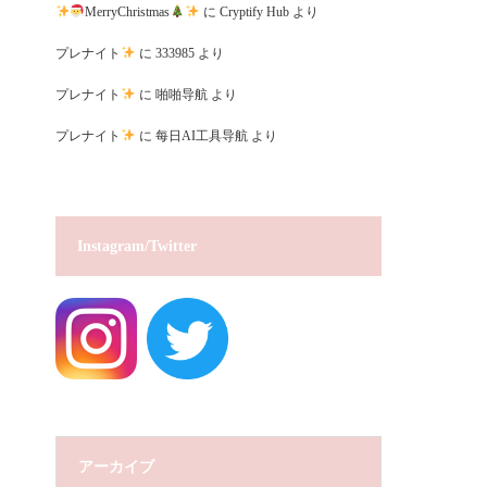
MerryChristmas
に
Cryptify Hub
より
プレナイト
に
333985
より
プレナイト
に
啪啪导航
より
プレナイト
に
每日AI工具导航
より
Instagram/Twitter
アーカイブ