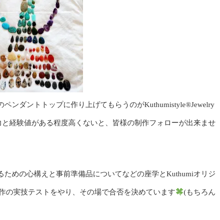
トトップに作り上げてもらうのがKuthumistyle®️Jewelry
術力と経験値がある程度高くないと、皆様の制作フォローが出来ませ
ための心構えと事前準備品についてなどの座学とKuthumiオリジ
y制作の実技テストをやり、その場で合否を決めています
(もちろん