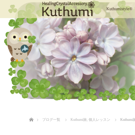
Kuthumistyle®
ホーム
ブログ一覧
Kuthumi旅
,
個人レッスン
Kuthum