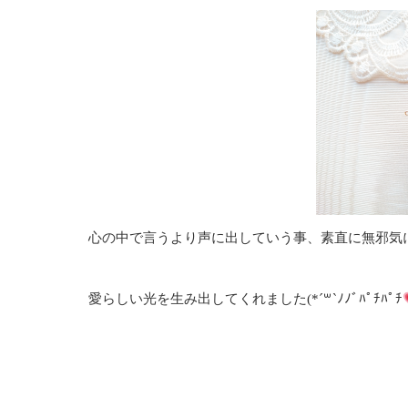
心の中で言うより声に出していう事、素直に無邪気にい
愛らしい光を生み出してくれました(*´꒳`ﾉﾉﾞﾊﾟﾁﾊﾟﾁ