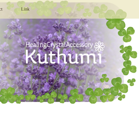
ct
Link