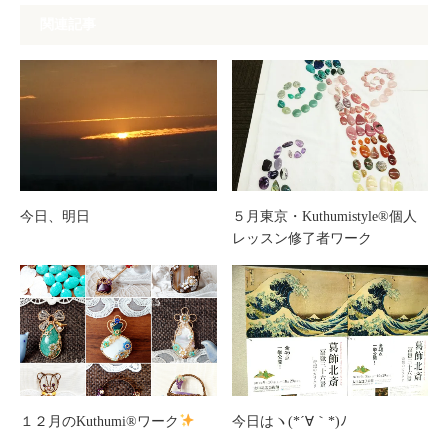
関連記事
今日、明日
５月東京・Kuthumistyle®個人
レッスン修了者ワーク
１２月のKuthumi®ワーク
今日はヽ(*´∀｀*)ﾉ