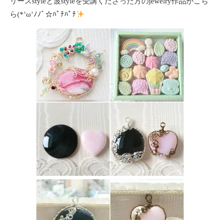
リースstyleと波styleを受講くださった方のjewelry作品がこち
ら(*’ω’ﾉﾉﾞ☆ﾊﾟﾁﾊﾟﾁ