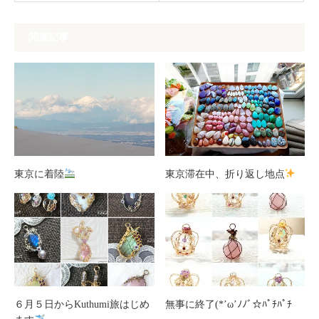
関連記事
東京に着陸
東京滞在中、折り返し地点
６月５日からKuthumi旅はじめ
無事に終了(*’ω’ﾉﾉﾞ☆ﾊﾟﾁﾊﾟﾁ