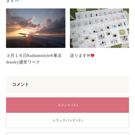
ます
３月１６日Kuthumistyle®東京
送ります✉
Jewelry通常ワーク
コメント
コメント ( 0 )
トラックバック ( 0 )