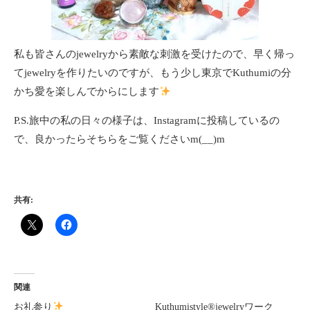
私も皆さんのjewelryから素敵な刺激を受けたので、早く帰っ
てjewelryを作りたいのですが、もう少し東京でKuthumiの分
かち愛を楽しんでからにします
P.S.旅中の私の日々の様子は、Instagramに投稿しているの
で、良かったらそちらをご覧くださいm(__)m
共有:
関連
お礼参り
Kuthumistyle
®️
jewelryワーク