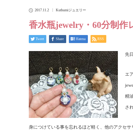
2017.11.2
Kuthumiジュエリー
香水瓶jewelry・60分制
Tweet
Share
Hatena
RSS
先日
エ
je
精
さ
身につけている事を忘れるほど軽く、他のアクセサ