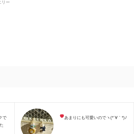
ュエリー
クで
あまりにも可愛いのでヽ(*´∀｀*)ﾉ
た