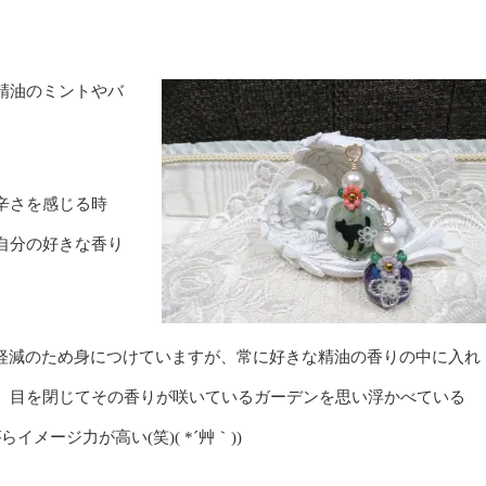
精油のミントやバ
辛さを感じる時
自分の好きな香り
レス軽減のため身につけていますが、常に好きな精油の香りの中に入れ
、目を閉じてその香りが咲いているガーデンを思い浮かべている
らイメージ力が高い(笑)( *´艸｀))