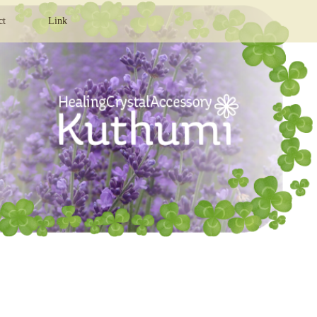
ct
Link