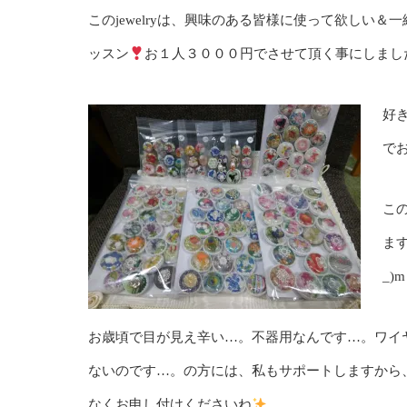
このjewelryは、興味のある皆様に使って欲しい
ッスン
お１人３０００円でさせて頂く事にしまし
好
でお
こ
ま
_)
お歳頃で目が見え辛い…。不器用なんです…。ワイ
ないのです…。の方には、私もサポートしますから
なくお申し付けくださいね