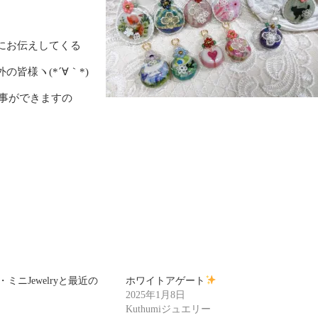
にお伝えしてくる
皆様ヽ(*´∀｀*)
る事ができますの
ミニJewelryと最近の
ホワイトアゲート
2025年1月8日
Kuthumiジュエリー