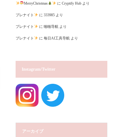
MerryChristmas
に
Cryptify Hub
より
プレナイト
に
333985
より
プレナイト
に
啪啪导航
より
プレナイト
に
每日AI工具导航
より
Instagram/Twitter
アーカイブ