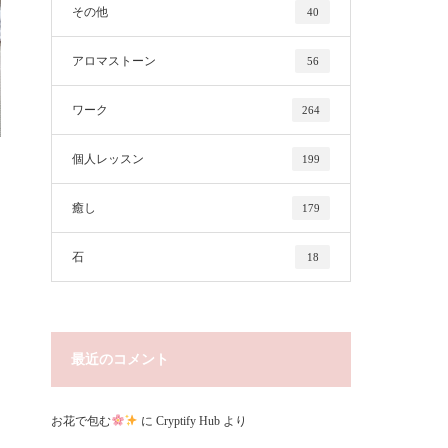
その他
40
アロマストーン
56
ワーク
264
個人レッスン
199
癒し
179
石
18
最近のコメント
お花で包む
に
Cryptify Hub
より