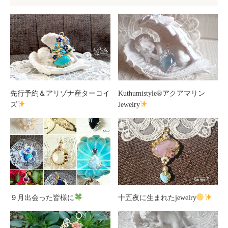
先行予約＆アリゾナ産ターコイ
Kuthumistyle®アクアマリン
ズ
Jewelry
９月出会った皆様に
十五夜に生まれたjewelry