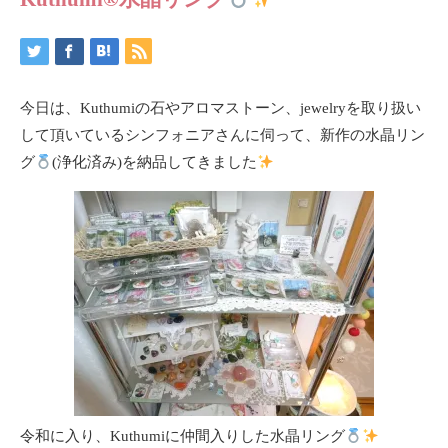
今日は、Kuthumiの石やアロマストーン、jewelryを取り扱い
して頂いている
シンフォニアさん
に伺って、新作の水晶リン
グ
(浄化済み)を納品してきました
令和に入り、Kuthumiに仲間入りした水晶リング