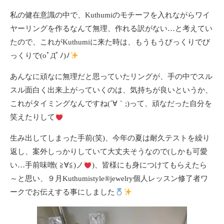
私の健在意識の中で、Kuthumiのモチーフを入れながらワイ
ヤーリングを作るなんて無理、作れる訳がない…と考えてい
たので、これがKuthumiに来た時は、もうもうびっくりでび
っくりで(oﾟДﾟﾉ)ﾉ
あんなに頑なに無理だと思っていたリングが、手の中でスル
スル面白く出来上がっていくのは、気持ちが良いというか、
これがタイミングなんですね(´∀｀;)って、頑なだった自分を
笑えたりして
生み出してしまった手前(笑)、今年の夏は耐久テストを繰り
返し、案外しっかりしていて大丈夫そうなので(しかも可愛
い…手前味噌( ≧∀≦)ノ
)、皆様にも身につけてもらえたら
～と思い、９月Kuthumistyle
®️
jewelry個人レッスン修了者ワ
ークでお伝えする事にしました