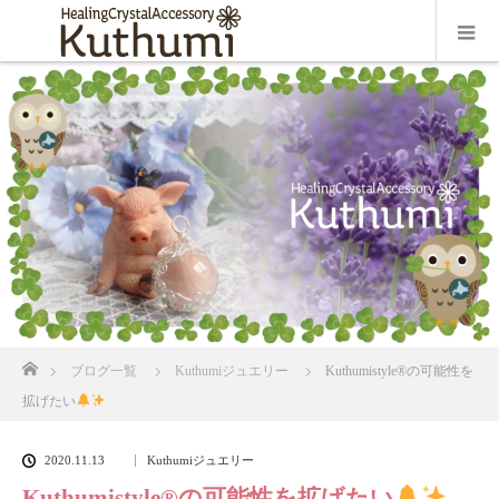
ホーム
ブログ一覧
Kuthumiジュエリー
Kuthumistyle
®️
の可能性を
拡げたい
2020.11.13
Kuthumiジュエリー
Kuthumistyle
®️
の可能性を拡げたい