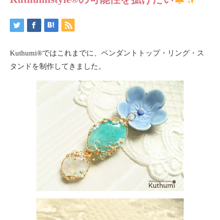
Kuthumi®️ではこれまでに、ペンダントトップ・リング・ス
タンドを制作してきました。