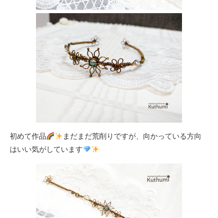
初めて作品
まだまだ荒削りですが、向かっている方向
はいい気がしています