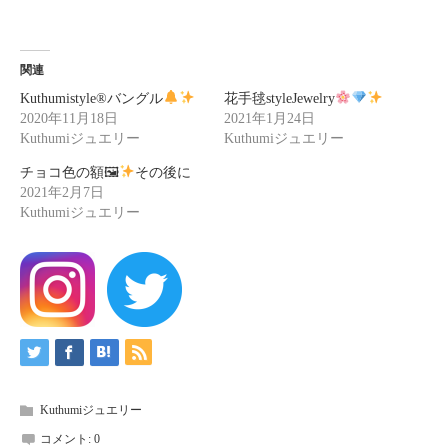
関連
Kuthumistyle
®️
バングル
花手毬styleJewelry
2020年11月18日
2021年1月24日
Kuthumiジュエリー
Kuthumiジュエリー
チョコ色の額🖼
その後に
2021年2月7日
Kuthumiジュエリー
Kuthumiジュエリー
コメント:
0