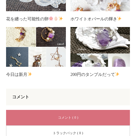
花を纏った可能性の卵
ホワイトオパールの輝き
今日は新月
200円のタンブルだって
コメント
コメント ( 0 )
トラックバック ( 0 )