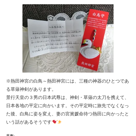
※熱田神宮の白鳥～熱田神宮には、三種の神器のひとつであ
る草薙神剣があります。
景行天皇の３男の日本武尊は、神剣・草薙の太刀を携えて、
日本各地の平定に向かいます。その平定時に旅先でなくなっ
た後、白鳥に姿を変え、妻の宮簀媛命待つ熱田に向かったと
いう話があるそうです