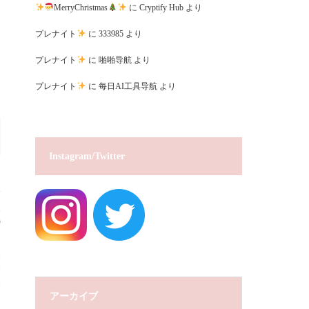
MerryChristmas
に
Cryptify Hub
より
プレナイト
に
333985
より
プレナイト
に
啪啪导航
より
プレナイト
に
每日AI工具导航
より
Instagram/Twitter
アーカイブ