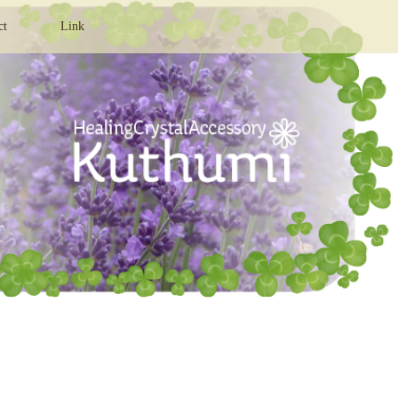
ct
Link