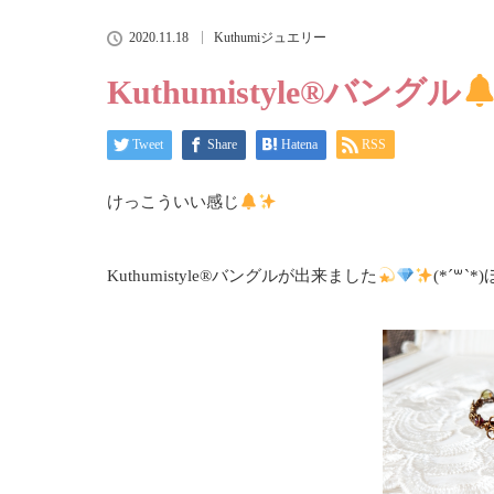
2020.11.18
Kuthumiジュエリー
Kuthumistyle
®️
バングル
Tweet
Share
Hatena
RSS
けっこういい感じ
Kuthumistyle
®️
バングルが出来ました
(*´꒳`*