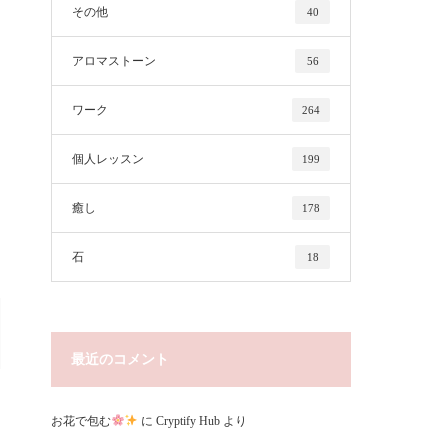
その他
40
アロマストーン
56
ワーク
264
個人レッスン
199
癒し
178
石
18
最近のコメント
お花で包む
に
Cryptify Hub
より