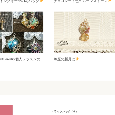
インクォーツの花バック
チョコレート色のムーンストーン
tyle®Jewelry個人レッスンの
魚座の新月に
トラックバック ( 0 )