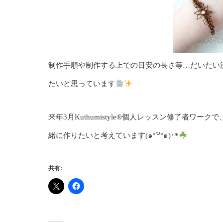
制作手順や制作する上での目安の長さ等…だいたい
たいと思っています
来年3月Kuthumistyle
®️
個人レッスン修了者ワークで
緒に作りたいと考えています(๑°꒵°๑)･*
共有: