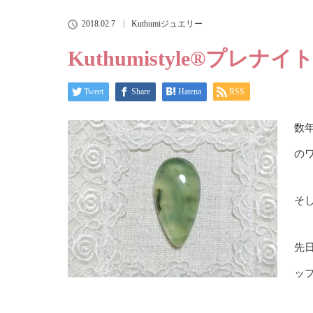
2018.02.7
Kuthumiジュエリー
Kuthumistyle
®️
プレナイトje
Tweet
Share
Hatena
RSS
数
の
そ
先
ッ