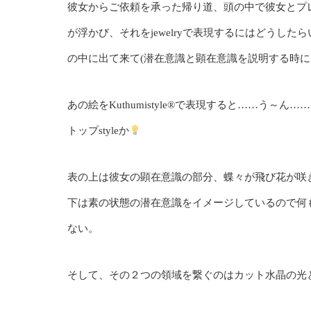
彼女からご依頼を承った帰り道、頭の中で彼女とプ
が浮かび、それをjewelryで表現するにはどうし
の中に出て来て(潜在意識と顕在意識を説明する時に
あの絵をKuthumistyle
®️
で表現すると……う～ん……そ
トップstyleか
表の上は彼女の顕在意識の部分、蝶々が飛び花が咲
下は素の状態の潜在意識をイメージしているので何
ない。
そして、その２つの領域を繋ぐのはカット水晶の光