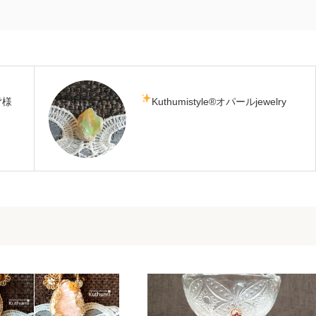
皆様
Kuthumistyle
®️
オパールjewelry