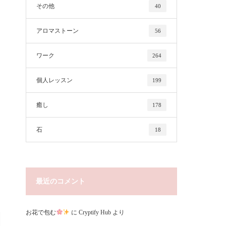
その他
40
アロマストーン
56
ワーク
264
個人レッスン
199
癒し
178
石
18
最近のコメント
お花で包む
に
Cryptify Hub
より