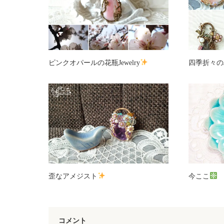
ピンクオパールの花瓶Jewelry
四季折々のJe
歪なアメジスト
今ここ
コメント