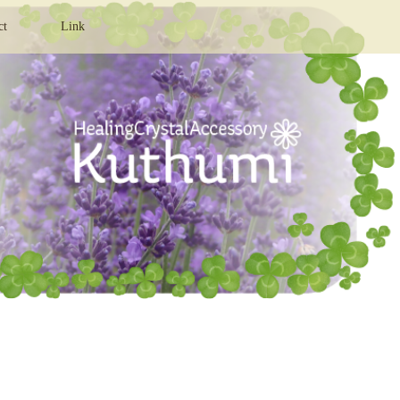
ct
Link