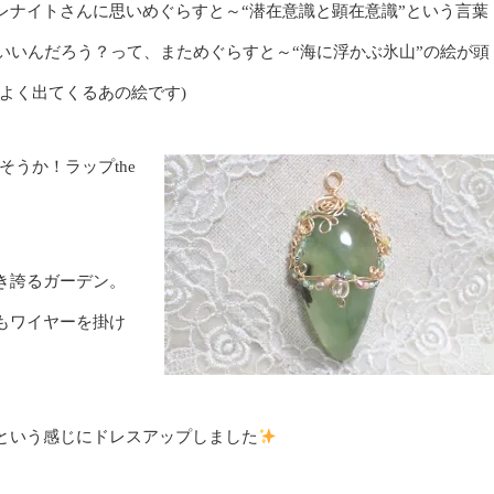
レナイトさんに思いめぐらすと～“潜在意識と顕在意識”という言葉
たらいいんだろう？って、まためぐらすと～“海に浮かぶ氷山”の絵が頭
よく出てくるあの絵です)
うか！ラップthe
き誇るガーデン。
もワイヤーを掛け
という感じにドレスアップしました